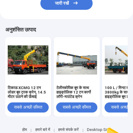
जारी रखें
अनुशंसित उत्पाद
टिकाऊ XCMG 12 टन
टेलीस्कोपिक बूम के साथ
100 L / मिनट वाणि
लोडर बूम ट्रक क्रेन, 14.5
हाइड्रोलिक 12 टन कार्गो
3800kg के साथ
मीटर उठाने की ऊँचाई
लॉरी-माउंटेड क्रेन
हाइड्रोलिक बूम ट्रक
सबसे अच्छी कीमत
सबसे अच्छी कीमत
सबसे अच्छी 
होम
हमारे बारे में
हमसे संपर्क करें
Desktop Site