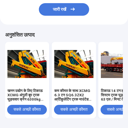
जारी रखें
अनुशंसित उत्पाद
खनन उद्योग के लिए टिकाऊ
कम कीमत के साथ XCMG
टिकाऊ 14 टन हाइड
XCMG अंगुली बूम ट्रक
6.3 टन SQ6.3ZK2
सिस्टम ट्रक घुड़सवा
घुड़सवार क्रेन 6300kg
आर्टिकुलेटिंग ट्रक माउंटेड
63 एल / मिनट तेल प
सुरक्षा
क्रेन
सबसे अच्छी कीमत
सबसे अच्छी कीमत
सबसे अच्छी 