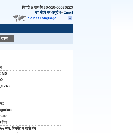
बिक्री & समर्थन
86-516-66676223
एक बोली का अनुरोध
-
Email
Select Language
खोज
ीन
CMG
SO
Q1ZK2
PC
egotiate
o-Ro
 दिन
% जमा, शिपमेंट से पहले शेष