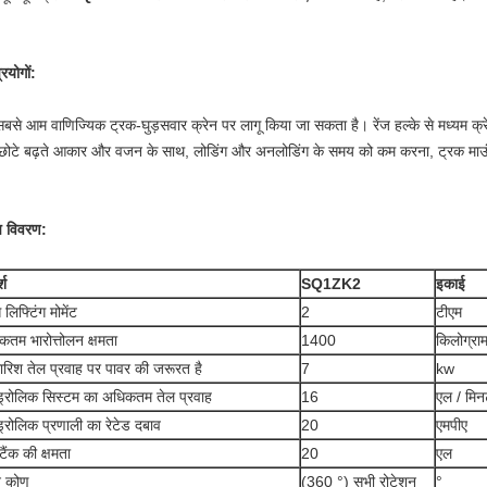
रयोगों:
बसे आम वाणिज्यिक ट्रक-घुड़सवार क्रेन पर लागू किया जा सकता है।
रेंज हल्के से मध्यम 
छोटे बढ़ते आकार और वजन के साथ, लोडिंग और अनलोडिंग के समय को कम करना, ट्रक माउंटे
ष विवरण:
्श
SQ1ZK2
इकाई
स लिफ्टिंग मोमेंट
2
टीएम
तम भारोत्तोलन क्षमता
1400
किलोग्रा
रिश तेल प्रवाह पर पावर की जरूरत है
7
kw
ड्रोलिक सिस्टम का अधिकतम तेल प्रवाह
16
एल / मि
्रोलिक प्रणाली का रेटेड दबाव
20
एमपीए
टैंक की क्षमता
20
एल
न कोण
(360 °) सभी रोटेशन
°