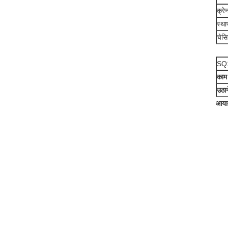
क्र
स्था
चेस
SQ1
काम 
उठान
आयाम