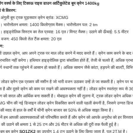
निंग वर्क्स के लिए टिकाऊ राइस डाउन आर्टिकुलेटेड बूम क्रेन 1400kg
ी से विवरण:
 अंगुली बूम ट्रक घुड़सवार क्रेन
ब्रांड: XCMG
स।
भारोत्तोलन क्षमता:
1400 किलोग्राम
मैक्स।
भारोत्तोलन पल: 2 tm
स।
हाइड्रोलिक सिस्टम का तेल प्रवाह:
16
एल / मिनट
मैक्स।
उठाने की ऊँचाई: 5.5 मीटर
न वजन:
450
किलो
तेल टैंक क्षमता:
20
एल
रण:
ली उछाल क्रेन, आप अपने ट्रक पर माल लोड करने में मदद करते हैं।
क्रेन काम करने के बाद 
्रभावित नहीं करेगा।
हथियार हाइड्रोलिक द्वारा संचालित होते हैं, तेजी से चलते हैं, अधिक प्रभाव
र्ण स्थानों तक पहुंचने में आसान हो सकते हैं।
अधिक सामान जैसे कांटा, हड़पने की बाल्टी, वि
 लोडर क्रेन एक प्रकार की मशीन है जो भारी वजन उठाकर उन्हें ले जा सकती है।
क्रेन पर 
 है और दूसरे क्रेन को काम पर रखने की आवश्यकता नहीं है।
लोडर क्रेन स्वतंत्र रूप से 3
ंग को सरल और आर्थिक बना सकती है।
मोबाइल क्रेन की तुलना में, ट्रक लोडर क्रेन अधिक
 चीन की नई डिजाइन लोडर क्रेन विकसित करने वाली पहली कंपनी है, जिसने उन्नत डिजाइन,
य की मदद से हाल के वर्षों में चीनी क्रेन बाजार का 50% से अधिक साझा किया है।
में हम आपकी आवश्यकताओं को परिभाषित करते हैं और क्रेन को आपके अनुरोध को हर विस्तार स
न की उठाने की क्षमता 1 से 25 टन और 26 मीटर से अधिक की दूरी तक फैली हुई है।
बूम बूम क्रेन
SQ1ZK2
का उपयोग 1.4 टन उठाने के लिए किया जाता है, पल 2T.M है।