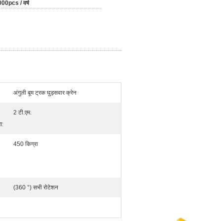
00pcs / वर्ष
अंगुली बूम ट्रक घुड़सवार क्रेन
2 टी.एम.
ा
:
450 किग्रा
(360 °) सभी रोटेशन