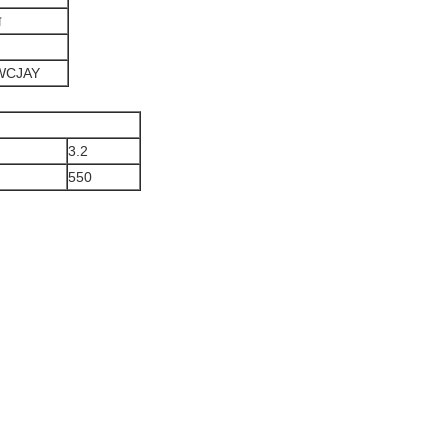
म
WCJAY
3.2
550