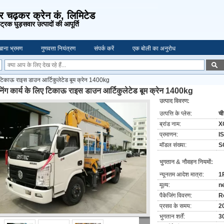
र चढ़कर क्रेन कं, लिमिटेड
 ट्रक घुड़सवार उत्पादों की आपूर्ति
ाना भ्रमण
गुणवत्ता नियंत्रण
संपर्क करें
एक बोली का अनुरोध
िए टिकाऊ राइस डाउन आर्टिकुलेटेड बूम क्रेन 1400kg
ीनिंग कार्य के लिए टिकाऊ राइस डाउन आर्टिकुलेटेड बूम क्रेन 1400kg
उत्पाद विवरण:
उत्पत्ति के प्लेस:
च
ब्रांड नाम:
X
प्रमाणन:
I
मॉडल संख्या:
S
भुगतान & नौवहन नियमों:
न्यूनतम आदेश मात्रा:
1
मूल्य:
n
पैकेजिंग विवरण:
R
प्रसव के समय:
20
भुगतान शर्तें:
30