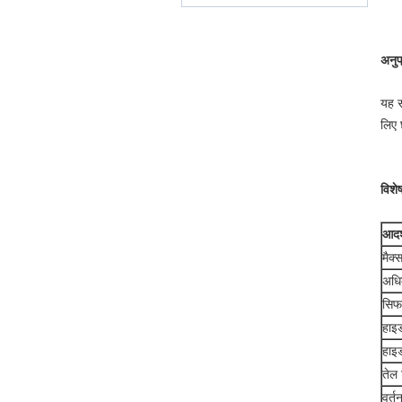
अनुप्
यह स
लिए 
विशे
आदर
मैक्
अधिक
सिफा
हाइ
हाइड
तेल 
वर्त