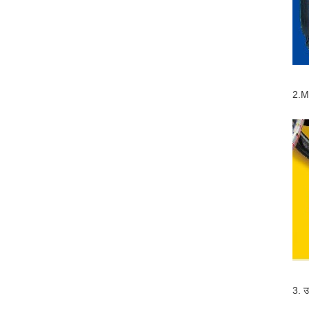
2.M
3. उ