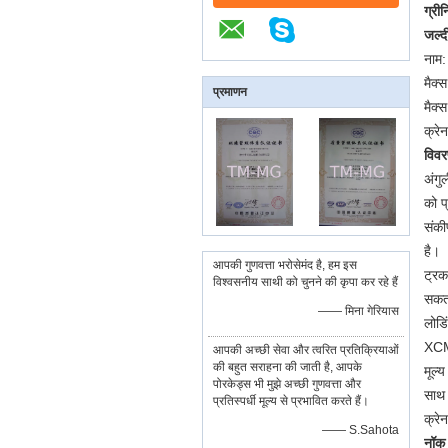
ग्री
जल्द
नाम:
मैक्
प्रमाणन
मैक्
क्रे
विव
अंगु
को प
संकी
है।
आपकी गुणवत्ता भरोसेमंद है, हम इस
ट्रक
विश्वसनीय साथी को चुनने की कृपा कर रहे हैं
सकता
—— मिना गेरियास
लोडि
XCMG
आपकी अच्छी सेवा और त्वरित प्रतिक्रियाओं
की बहुत सराहना की जाती है, आपके
मूल्
पोरकेड्स भी मुझे अच्छी गुणवत्ता और
साथ 
प्रतिस्पर्धी मूल्य से प्रभावित करते हैं।
क्रे
—— S.Sahota
नॉक