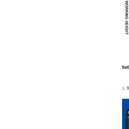
वैकल
1. र