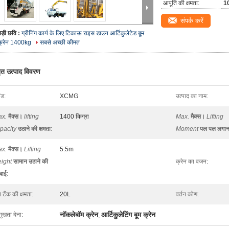
आपूर्ति की क्षमता:
10
संपर्क करें
बड़ी छवि :
ग्रीनिंग कार्य के लिए टिकाऊ राइस डाउन आर्टिकुलेटेड बूम
क्रेन 1400kg
सबसे अच्छी कीमत
तृत उत्पाद विवरण
ांड:
XCMG
उत्पाद का नाम:
x.
मैक्स।
lifting
1400 किग्रा
Max.
मैक्स।
Lifting
pacity
उठाने की क्षमता
:
Moment
पल पल लगान
x.
मैक्स।
Lifting
5.5m
ight
सामान उठाने की
क्रेन का वजन:
चाई
:
 टैंक की क्षमता:
20L
वर्तन कोण:
नॉकलेबॉम क्रेन
आर्टिकुलेटिंग बूम क्रेन
मुखता देना:
,