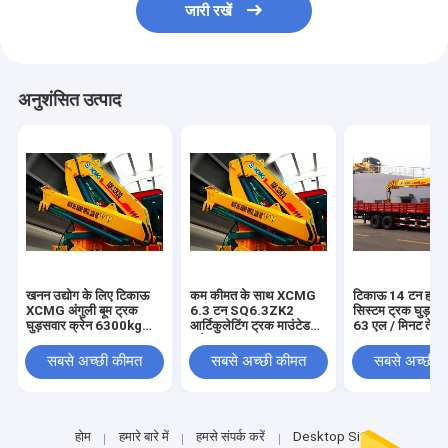
जारी रखें
अनुशंसित उत्पाद
खनन उद्योग के लिए टिकाऊ
कम कीमत के साथ XCMG
टिकाऊ 14 टन हाइड
XCMG अंगुली बूम ट्रक
6.3 टन SQ6.3ZK2
सिस्टम ट्रक घुड़सवा
घुड़सवार क्रेन 6300kg
आर्टिकुलेटिंग ट्रक माउंटेड
63 एल / मिनट तेल प
सुरक्षा
क्रेन
सबसे अच्छी कीमत
सबसे अच्छी कीमत
सबसे अच्छी 
होम
हमारे बारे में
हमसे संपर्क करें
Desktop Site